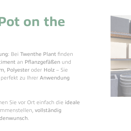
Pot on the
sung
: Bei
Twenthe Plant
finden
rtiment
an
Pflanzgefäßen
und
um
,
Polyester
oder
Holz
– Sie
 perfekt zu Ihrer
Anwendung
en Sie vor Ort einfach die
ideale
mmenstellen,
vollständig
denwunsch
.