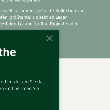
äre
und
Atmosphäre
speziell zusammengestellte
Kollektion
von
pfen
, größtenteils
direkt ab Lager
perfekte Lösung
für Ihre
Projekte
oder
the
und entdecken Sie das
ie
oten und nehmen Sie