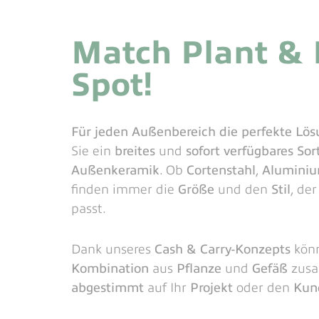
Match Plant & 
Spot!
Für jeden Außenbereich die perfekte Lö
Sie ein
breites
und
sofort verfügbares So
Außenkeramik
. Ob
Cortenstahl
,
Alumini
finden immer die
Größe
und den
Stil
, der
passt.
Dank unseres
Cash & Carry-Konzepts
könn
Kombination
aus
Pflanze
und
Gefäß
zusa
abgestimmt
auf Ihr
Projekt
oder den
Kun