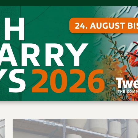
tion
anzgefäße
bel Outdo