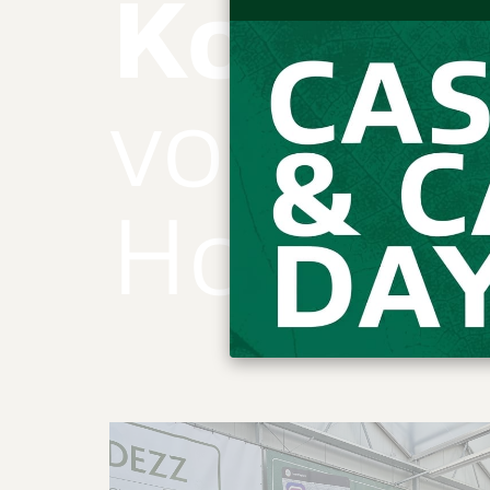
Kollek
von Pfl
Holzkü