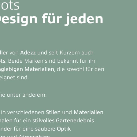
Pots
Design für jeden
dler
von
Adezz
und seit Kurzem auch
ts
. Beide Marken sind bekannt für ihr
nglebigen Materialien
, die sowohl für den
ignet sind.
Sie unter anderem:
in verschiedenen
Stilen
und
Materialien
halen
für ein
stilvolles Gartenerlebnis
änder
für eine
saubere Optik