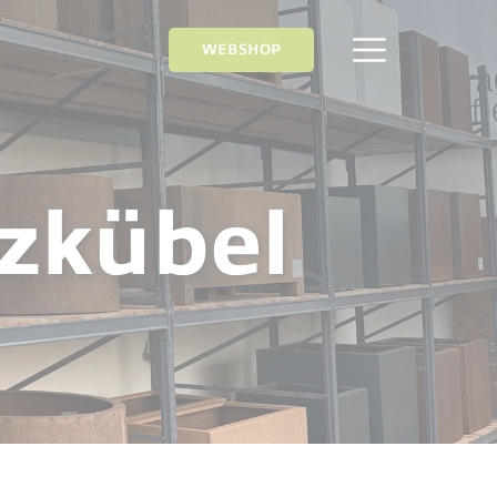
WEBSHOP
zkübel