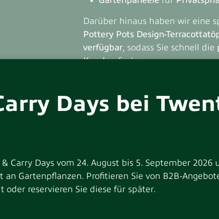
Gartenpaneele
für
Privatsph
Darüber hinaus haben wir eine 
Pottery Pots Design-Terracottatö
verfügbar
, sodass Sie schnell die
Kunden
finden.
Carry Days bei Twen
 & Carry Days vom 24. August bis 5. September 2026 
ken Sie d
nt an Gartenpflanzen. Profitieren Sie von B2B-Angeb
t oder reservieren Sie diese für später.