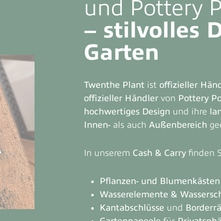
und Pottery 
– stilvolles 
Garten
Twenthe Plant
ist
offizieller Hän
offizieller Händler
von
Pottery Po
hochwertiges Design
und ihre
la
Innen-
als auch
Außenbereich
gee
In unserem
Cash & Carry
finden 
Pflanzen- und Blumenkästen
Wasserelemente & Wassersc
Kantabschlüsse
und
Borderr