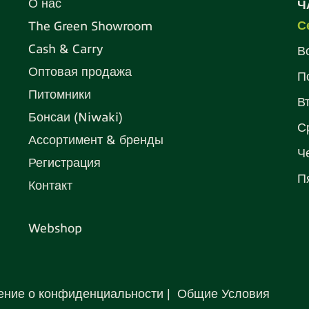
О нас
Ч
С
The Green Showroom
Cash & Carry
В
Оптовая продажа
П
Питомники
В
Бонсаи (Niwaki)
С
Ассортимент & бренды
Ч
Регистрация
П
Контакт
Webshop
ение о конфиденциальности
Общие Условия