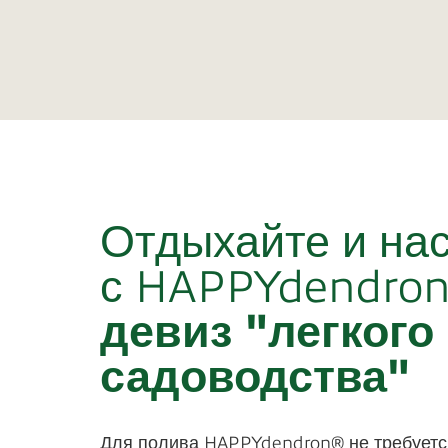
Отдыхайте и на
с HAPPYdendro
девиз "легкого
садоводства"
Для полива HAPPYdendron® не требуется