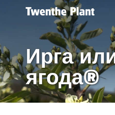
Ирга ил
ягода®