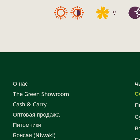
О нас
Ч
С
The Green Showroom
Cash & Carry
П
Оптовая продажа
С
Питомники
В
Бонсаи (Niwaki)