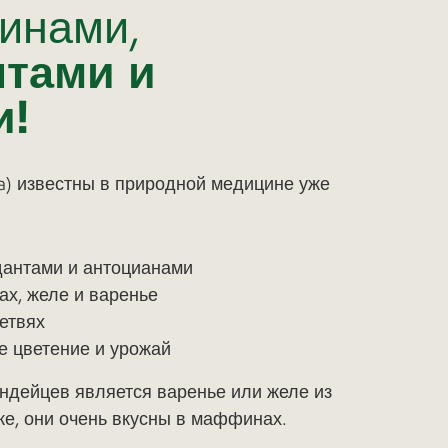
минами,
нтами и
и!
ia) известны в природной медицине уже
дантами и антоцианами
ах, желе и варенье
ветвях
е цветение и урожай
ндейцев является варенье или желе из
 же, они очень вкусны в маффинах.