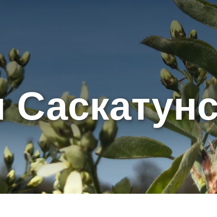
и Саскатун