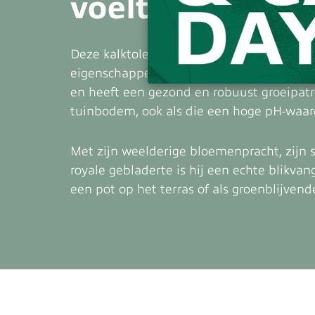
voelt zich overa
Deze kalktolerante, winterharde rhodode
eigenschappen van een rhododendron. Hi
en heeft een gezond en robuust groeipatro
tuinbodem, ook als die een hoge pH-waarde
Met zijn weelderige bloemenpracht, zijn s
royale gebladerte is hij een echte blikvange
een pot op het terras of als groenblijvend