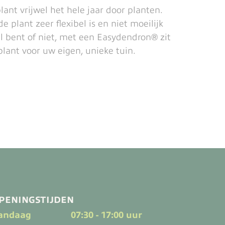
ant vrijwel het hele jaar door planten.
 plant zeer flexibel is en niet moeilijk
al bent of niet, met een Easydendron® zit
plant voor uw eigen, unieke tuin.
PENINGSTIJDEN
andaag
07:30 - 17:00 uur