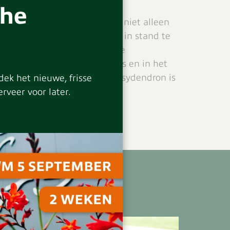
the
emen ziet de Easydendron® er niet alleen
m het natuurlijke ecosysteem in stand te
eeft structuur in alle vier de
n in de winter een schuilplaats en in het
m een nest te bouwen. De Easydendron is
ek het nieuwe, frisse
het assortiment
online
.
rveer voor later.