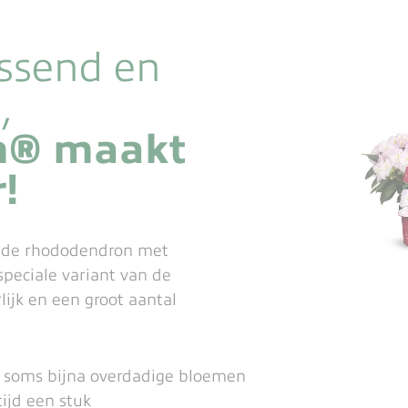
issend en
,
n® maakt
!
ride rhododendron met
speciale variant van de
ijk en een groot aantal
 soms bijna overdadige bloemen
ijd een stuk