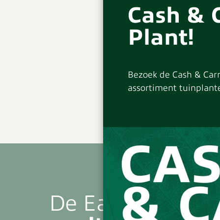
Cash & 
Plant!
Bezoek de Cash & Carr
assortiment tuinplante
De Easydendron