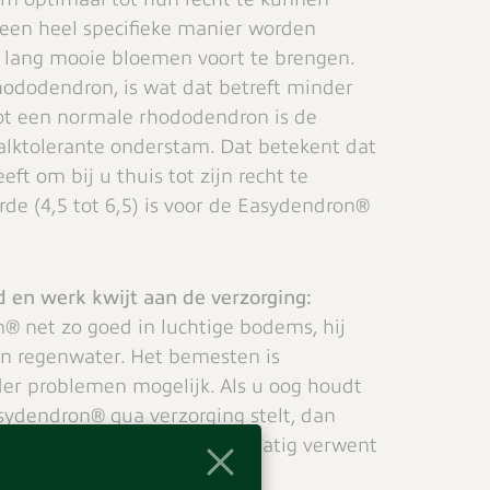
een heel specifieke manier worden
lang mooie bloemen voort te brengen.
ododendron, is wat dat betreft minder
tot een normale rhododendron is de
lktolerante onderstam. Dat betekent dat
ft om bij u thuis tot zijn recht te
e (4,5 tot 6,5) is voor de Easydendron®
d en werk kwijt aan de verzorging:
n® net zo goed in luchtige bodems, hij
n regenwater. Het bemesten is
der problemen mogelijk. Als u oog houdt
sydendron® qua verzorging stelt, dan
nterharde plant die u regelmatig verwent
prachtige kleuren.