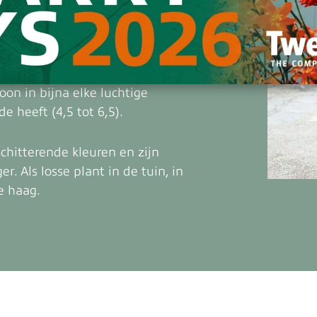
l thuis!
ndron heeft de goede
j is eenvoudig te onderhouden
on in bijna elke luchtige
 heeft (4,5 tot 6,5).
chitterende kleuren en zijn
r. Als losse plant in de tuin, in
e haag.