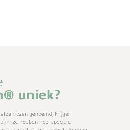
e
n® uniek?
 alpenrozen genoemd, krijgen
dpijn; ze hebben heel speciale
om optimaal tot hun recht te kunnen