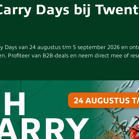
Carry Days bij Twen
Met zijn grote en kleurrijke blo
prachtig uit; hij helpt ook mee o
houden. De groenblijvende plant g
jaargetijden. Hij biedt veel diere
voorjaar en de zomer een plek o
y Days van 24 augustus t/m 5 september 2026 en ontd
verkrijgbaar in alle kleuren; zie 
n. Profiteer van B2B-deals en neem direct mee of rese
®