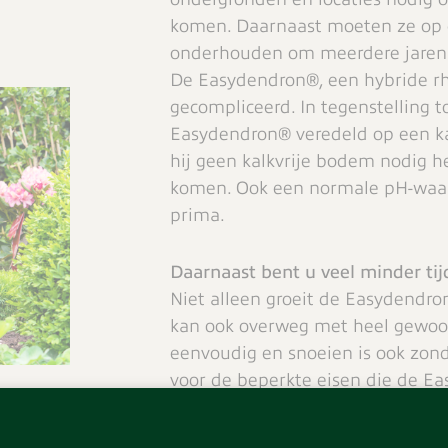
komen. Daarnaast moeten ze op 
onderhouden om meerdere jaren 
De Easydendron®, een hybride rh
gecompliceerd. In tegenstelling 
Easydendron® veredeld op een ka
hij geen kalkvrije bodem nodig hee
komen. Ook een normale pH-waard
prima.
Daarnaast bent u veel minder tij
Niet alleen groeit de Easydendro
kan ook overweg met heel gewoo
eenvoudig en snoeien is ook zon
voor de beperkte eisen die de Ea
kunt u zich opmaken voor een wi
met indrukwekkende bloemen in 