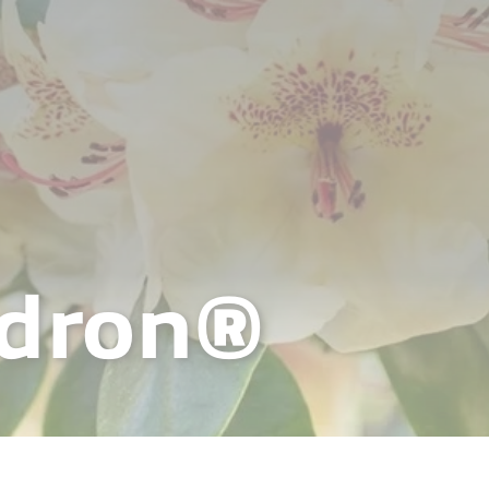
dron®