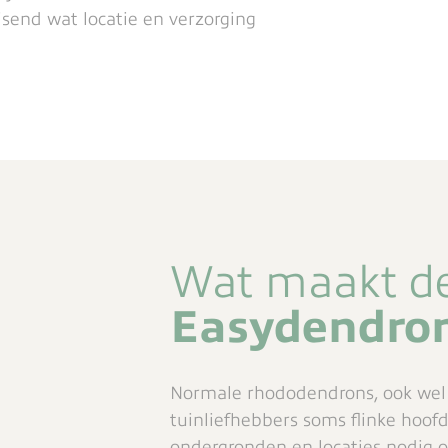
send wat locatie en verzorging
Wat maakt d
Easydendro
Normale rhododendrons, ook wel
tuinliefhebbers soms flinke hoof
ondergronden en locaties nodig 