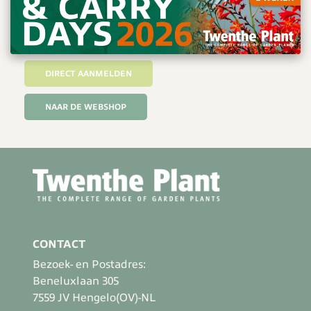
bestsellers én de laatste trends? Meld u dan aan
voor The Weekspecial mailing!
DIRECT AANMELDEN
NAAR DE WEBSHOP
CONTACT
Bezoek- en Postadres:
Beneluxlaan 305
7559 JV Hengelo(OV)-NL