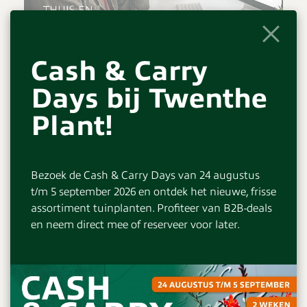
Cash & Carry
Bestel eenvoudig
Days bij Twenthe
in de webshop
Plant!
Bestellen vanuit The Weekspecial gaat zeer
eenvoudig via de webshop. Alle producten zijn per
Bezoek de Cash & Carry Days van 24 augustus
groep gerangschikt en voorzien van een digitale
t/m 5 september 2026 en ontdek het nieuwe, frisse
foto. Bestelt u aan het begin van de week dan
assortiment tuinplanten. Profiteer van B2B-deals
kunnen wij in de meeste gevallen dezelfde week nog
en neem direct mee of reserveer voor later.
leveren. Kortom: wekelijks bestellen, wekelijks verse
handel, wekelijks up-to-date!
Wilt u op de hoogte gehouden worden van het
actuele- en visuele (tuin)plantenaanbod, de