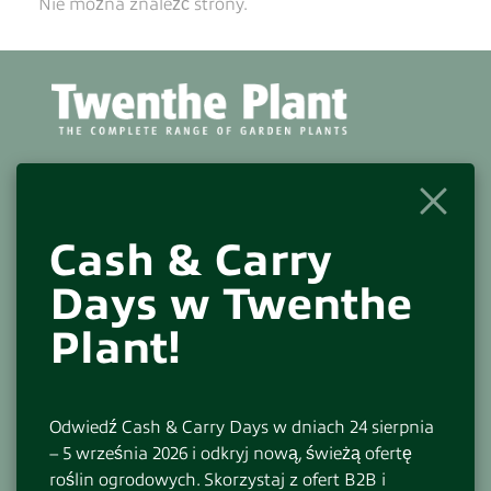
Nie można znaleźć strony.
KONTAKT
Adres do odwiedzin i korespondencyjny:
Cash & Carry
Beneluxlaan 305
7559 JV Hengelo(OV)-NL
Days w Twenthe
+31(0)74-2766666
Plant!
info@twentheplant.nl
Odwiedź Cash & Carry Days w dniach 24 sierpnia
O nas
– 5 września 2026 i odkryj nową, świeżą ofertę
The Green Showroom
roślin ogrodowych. Skorzystaj z ofert B2B i