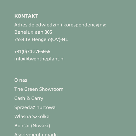
KONTAKT
Adres do odwiedzin i korespondencyjny:
Beneluxlaan 305
7559 JV Hengelo(OV)-NL
+31(0)74-2766666
info@twentheplant.nl
O nas
The Green Showroom
Cash & Carry
Sprzedaż hurtowa
Własna Szkółka
Bonsai (Niwaki)
Asortyment i marki