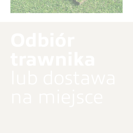
Odbiór
trawnika
lub dostawa
na miejsce