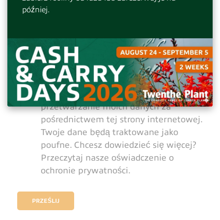
później.
Wypełniając ten formularz, wyrażam
zgodę na przechowywanie i
przetwarzanie moich danych za
pośrednictwem tej strony internetowej.
Twoje dane będą traktowane jako
poufne. Chcesz dowiedzieć się więcej?
Przeczytaj nasze oświadczenie o
ochronie prywatności.
PRZEŚLIJ