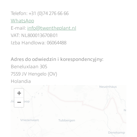
Telefon: +31 (0)74 276 66 66
WhatsApp
E-mail:
info@twentheplant.nl
VAT: NL800013670B01
Izba Handlowa: 06064488
Adres do odwiedzin i korespondencyjny:
Beneluxlaan 305
7559 JV Hengelo (OV)
Holandia
+
−