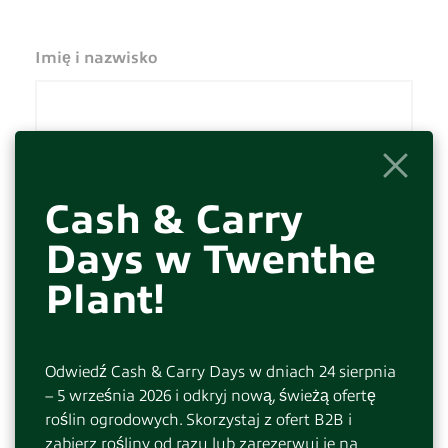
Imię i nazwisko
Adres e-mail
Cash & Carry
Days w Twenthe
Numer telefonu
Plant!
Odwiedź Cash & Carry Days w dniach 24 sierpnia
Twoje zapytanie
– 5 września 2026 i odkryj nową, świeżą ofertę
roślin ogrodowych. Skorzystaj z ofert B2B i
zabierz rośliny od razu lub zarezerwuj je na