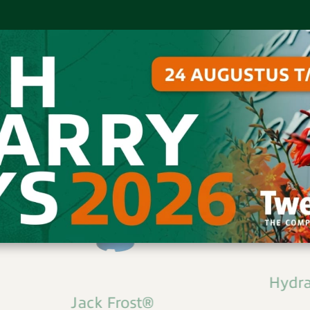
Hydrangea pan. Groundbreaker®
Blush