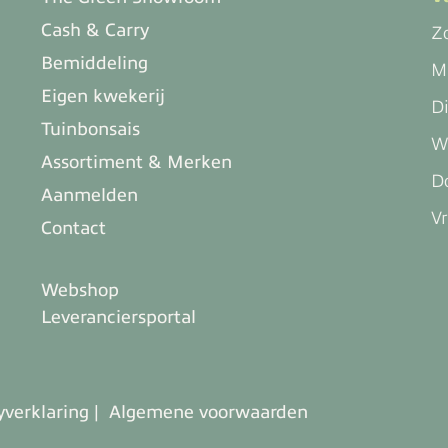
Cash & Carry
Z
Bemiddeling
M
Eigen kwekerij
D
Tuinbonsais
W
Assortiment & Merken
D
Aanmelden
Vr
Contact
Webshop
Leveranciersportal
yverklaring
Algemene voorwaarden