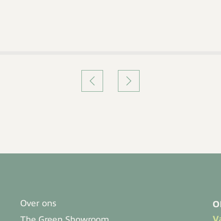
Over ons
O
V
The Green Showroom