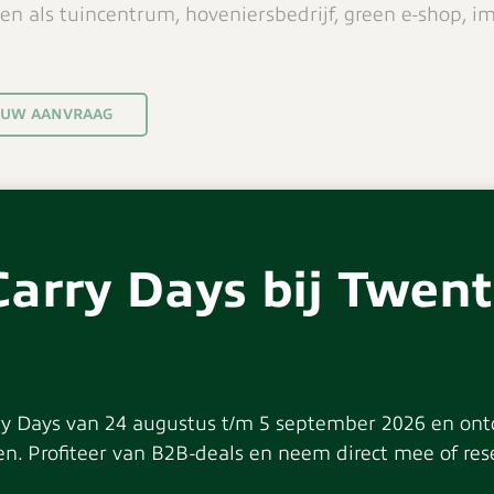
n als tuincentrum, hoveniersbedrijf, green e-shop, i
 UW AANVRAAG
cties
Carry Days bij Twen
en
y Days van 24 augustus t/m 5 september 2026 en ontd
n. Profiteer van B2B-deals en neem direct mee of rese