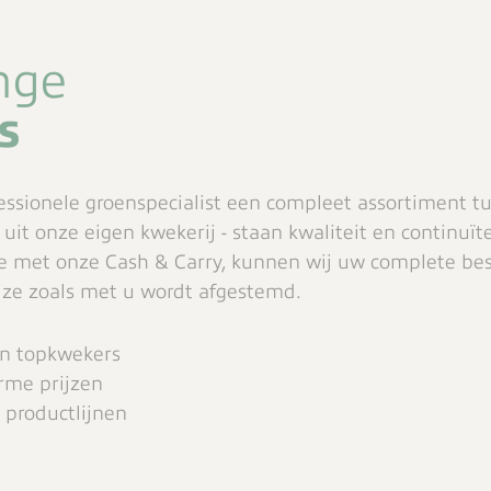
nge
s
fessionele groenspecialist een compleet assortiment t
uit onze eigen kwekerij - staan kwaliteit en continuï
ie met onze Cash & Carry, kunnen wij uw complete best
ijze zoals met u wordt afgestemd.
en topkwekers
rme prijzen
 productlijnen