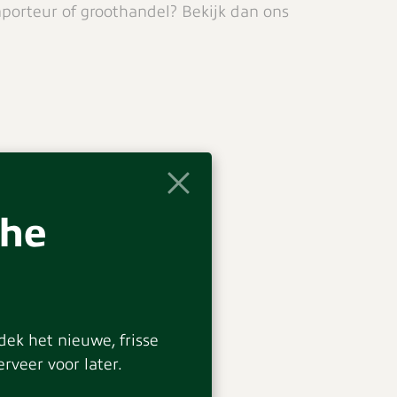
mporteur of groothandel? Bekijk dan ons
the
ek het nieuwe, frisse
rveer voor later.